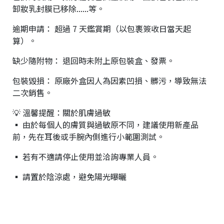
卸妝乳封膜已移除......等。
逾期申請： 超過 7 天鑑賞期（以包裹簽收日當天起
算）。
缺少隨附物： 退回時未附上原包裝盒、發票。
包裝毀損： 原廠外盒因人為因素凹損、髒污，導致無法
二次銷售。
💡 溫馨提醒：關於肌膚過敏
▪ 由於每個人的膚質與過敏原不同，建議使用新產品
前，先在耳後或手腕內側進行小範圍測試。
▪ 若有不適請停止使用並洽詢專業人員。
▪ 請置於陰涼處，避免陽光曝曬