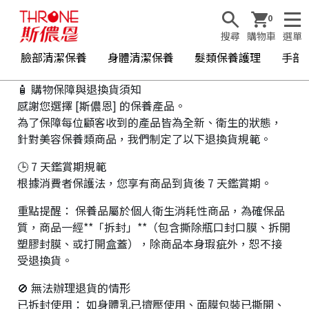
0
搜尋
購物車
選單
臉部清潔保養
身體清潔保養
髮類保養護理
手部
🧴 購物保障與退換貨須知
感謝您選擇 [斯儂恩] 的保養產品。
為了保障每位顧客收到的產品皆為全新、衛生的狀態，
針對美容保養類商品，我們制定了以下退換貨規範。
🕒 7 天鑑賞期規範
根據消費者保護法，您享有商品到貨後 7 天鑑賞期。
重點提醒： 保養品屬於個人衛生消耗性商品，為確保品
質，商品一經**「拆封」**（包含撕除瓶口封口膜、拆開
塑膠封膜、或打開盒蓋），除商品本身瑕疵外，恕不接
受退換貨。
🚫 無法辦理退貨的情形
已拆封使用： 如身體乳已擠壓使用、面膜包裝已撕開、