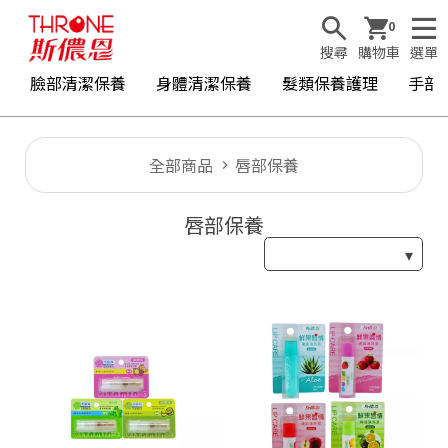
0
搜尋
購物車
選單
臉部清潔保養
身體清潔保養
髮類保養護理
手部
全部商品
唇部保養
唇部保養