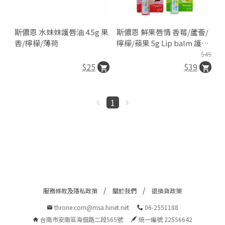
斯儂恩 水妹妹護唇油 4.5g 果
斯儂恩 鮮果唇情 香莓/蘆薈/
香/檸檬/薄荷
檸檬/蘋果 5g Lip balm 護唇
膏
$45
$25
$39
1
服務條款及隱私政策
關於我們
退換貨政策
throne.com@msa.hinet.net
06-2551188
台南市安南區海佃路二段565號
統一編號 22556642